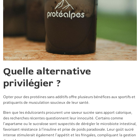
Quelle alternative
privilégier ?
Opter pour des protéines sans additifs offre plusieurs bénéfices aux sportifs et
pratiquants de musculation soucieux de leur santé.
Bien que les édulcorants procurent une saveur sucrée sans apport calorique,
des recherches récentes questionnent leur innocuité. Certains comme
l’aspartame ou le sucralose sont suspectés de dérégler le microbiote intestinal,
favorisant résistance à l’insuline et prise de poids paradoxale. Leur goût sucré
intense stimulerait également l’appétit et les fringales, compliquant la gestion