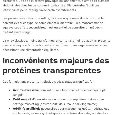
existantes. L’acidité excessive provoque ballonnements, diarrhée et crampes
abdominales chez les personnes intolérantes. Elle perturbe l’équilibre
intestinal et peut interagir avec certains traitements.
Les personnes souffrant de reflux, ulcères ou syndrome du côlon irritable
doivent éviter ce type de complément alimentaire. La surconsommation
aggrave ces effets secondaires. Il est essentiel de consulter un médecin
traitant avant usage.
La whey classique, moins transformée et contenant moins d’additifs, présente
moins de risques d’interactions et convient mieux aux organismes sensibles
nécessitant une alimentation équilibrée.
Inconvénients majeurs des
protéines transparentes
Ces formulations présentent plusieurs désavantages significatifs :
Acidité excessive
pouvant nuire à l’estomac et déséquilibrer le pH
sanguin
Coût majoré
dû aux étapes de production supplémentaires et au
battage marketing (environ 20€ de surcoût par kilogramme)
Additifs artificiels
nécessaires pour masquer les goûts indésirables :
édulcorants, arômes synthétiques, correcteurs d’acidité, acidifiants –