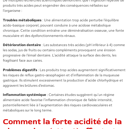
De multiples recherches scientifiques démontrent que l’ingestion répétée de
produits très acides peut engendrer des conséquences néfastes sur
l’organisme :
Troubles métaboliques
: Une alimentation trop acide perturbe l’équilibre
acido-basique corporel, pouvant conduire à une acidose métabolique
chronique. Cette condition entraîne une déminéralisation osseuse, une fonte
musculaire et des dysfonctionnements rénaux.
Détérioration dentaire
: Les substances très acides (pH inférieur à 4) comme
les sodas, jus de fruits ou certains compléments provoquent une érosion
progressive de l’émail dentaire. L’acidité attaque la surface des dents, les
fragilisant face aux caries.
Problèmes digestifs
: Les produits trop acides augmentent significativement
les risques de reflux gastro-œsophagien et d’inflammation de la muqueuse
gastrique. Ils stimulent excessivement la production d’acide chlorhydrique et
aggravent les brûlures d’estomac.
Inflammation systémique
: Certaines études suggèrent qu’un régime
alimentaire acide favorise l’inflammation chronique de faible intensité,
potentiellement liée à l’augmentation des risques cardiovasculaires et
métaboliques sur le long terme.
Comment la forte acidité de la