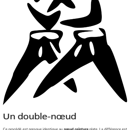
Un double-nœud
Ce procédé est presque identique au
nœud ceinture
plate. La différence est