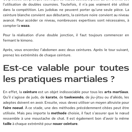
l’utilisation de doubles courroies. Toutefois, il n’a pas vraiment été utilisé
dans la compétition. Les judokas ne peuvent porter qu’une seule pièce. La
ceinture blanche convient aux débutants, la ceinture noire convient au niveau
avancé. Pour accéder ce niveau, nombreuses expertises sont nécessaires, à
compter la
waza
.
Pour la réalisation d’une double jonction, il faut toujours commencer en
fermant le kimono.
Après, vous encerclez l’abdomen avec deux ceintures. Après le tour suivant,
prenez les extrémités de chaque ceinture.
Est-ce valable pour toutes
les pratiques martiales ?
En effet, la
ceinture
est un objet indissociable pour tous les
arts
martiaux
.
Qu’il s’agisse de judo, de
karate
, de
taekwondo
, de jiu-jitsu ou d’aïkido, les
adeptes doivent en avoir. Ensuite, vous devez utiliser un moyen altruiste pour
faire noeud
. À ce stade, une des méthodes précédemment citées peut être
utilisée. Mais peu importe la
methode
choisie, il faut s’assurer que le nœud
ressemble à une moustache de chat. Il est également bon d’avoir la même
taille
à chaque extrémité pour
nouer ceinture
.