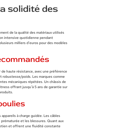
la solidité des
ement de la qualité des matériaux utilisés
ion intensive quotidienne pendant
 plusieurs milliers d'euros pour des modèles
s recommandés
r de haute résistance, avec une préférence
pport robustesse/poids. Les marques comme
aintes mécaniques répétées. Un châssis de
itness offrant jusqu'à 5 ans de garantie sur
produits.
poulies
 appareils à charge guidée. Les câbles
re prématurée et les blessures. Quant aux
etien et offrent une fluidité constante