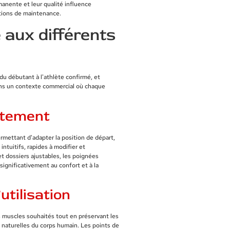
nente et leur qualité influence
ntions de maintenance.
é aux différents
du débutant à l'athlète confirmé, et
ans un contexte commercial où chaque
stement
rmettant d'adapter la position de départ,
ntuitifs, rapides à modifier et
t dossiers ajustables, les poignées
ignificativement au confort et à la
utilisation
s muscles souhaités tout en préservant les
 naturelles du corps humain. Les points de