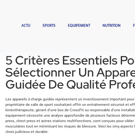
ACTU
SPORTS
EQUIPEMENT
NUTRITION
5 Critères Essentiels P
Sélectionner Un Appare
Guidée De Qualité Prof
Les appareils à charge guidée représentent un investissement important pour 
propriétaire de salle de sport souhaitant offrir un entraînement sécurisé et ef
kinésithérapeute, gérant d'une box de CrossFit ou responsable d'une installatio
équipement nécessite une analyse approfondie de plusieurs facteurs détermin
press, chest press et autres stations multifonctions, sont conçues pour cible
musculaires tout en minimisant les risques de blessure. Voici les cinq aspects
choix judicieux et durable.