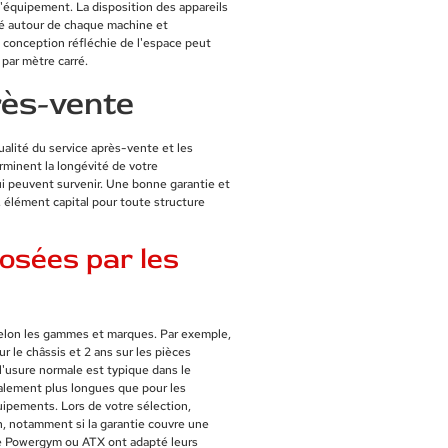
l'équipement. La disposition des appareils
ité autour de chaque machine et
ne conception réfléchie de l'espace peut
 par mètre carré.
rès-vente
ualité du service après-vente et les
rminent la longévité de votre
ui peuvent survenir. Une bonne garantie et
 élément capital pour toute structure
osées par les
 selon les gammes et marques. Par exemple,
r le châssis et 2 ans sur les pièces
l'usure normale est typique dans le
ralement plus longues que pour les
uipements. Lors de votre sélection,
on, notamment si la garantie couvre une
me Powergym ou ATX ont adapté leurs