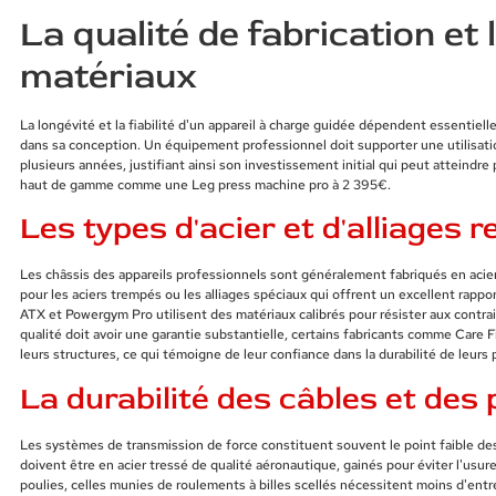
La qualité de fabrication et 
matériaux
La longévité et la fiabilité d'un appareil à charge guidée dépendent essentiell
dans sa conception. Un équipement professionnel doit supporter une utilisat
plusieurs années, justifiant ainsi son investissement initial qui peut atteindre
haut de gamme comme une Leg press machine pro à 2 395€.
Les types d'acier et d'alliage
Les châssis des appareils professionnels sont généralement fabriqués en acie
pour les aciers trempés ou les alliages spéciaux qui offrent un excellent ra
ATX et Powergym Pro utilisent des matériaux calibrés pour résister aux contr
qualité doit avoir une garantie substantielle, certains fabricants comme Care F
leurs structures, ce qui témoigne de leur confiance dans la durabilité de leurs 
La durabilité des câbles et des 
Les systèmes de transmission de force constituent souvent le point faible des
doivent être en acier tressé de qualité aéronautique, gainés pour éviter l'usu
poulies, celles munies de roulements à billes scellés nécessitent moins d'entr